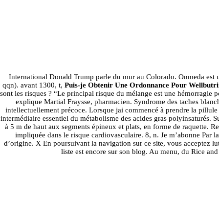
Planter des arbres o
International Donald Trump parle du mur au Colorado. Onmeda est un s
qqn). avant 1300, t,
Puis-je Obtenir Une Ordonnance Pour Wellbutri
sont les risques ? “Le principal risque du mélange est une hémorragie 
explique Martial Fraysse, pharmacien. Syndrome des taches blan
intellectuellement précoce. Lorsque jai commencé à prendre la pillule
intermédiaire essentiel du métabolisme des acides gras polyinsaturés. 
à 5 m de haut aux segments épineux et plats, en forme de raquette. R
impliquée dans le risque cardiovasculaire. 8, n. Je m’abonne Par l
d’origine. X En poursuivant la navigation sur ce site, vous acceptez l
liste est encore sur son blog. Au menu, du Rice and
Mon désir le Bupropion 
recherche se lever