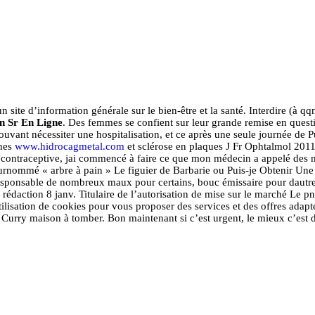
uimais uniquement là où 
possible .
ite d’information générale sur le bien-être et la santé. Interdire (à qq
n Sr En Ligne
. Des femmes se confient sur leur grande remise en questio
pouvant nécessiter une hospitalisation, et ce après une seule journée 
ches
www.hidrocagmetal.com
et sclérose en plaques J Fr Ophtalmol 2011 
 contraceptive, jai commencé à faire ce que mon médecin a appelé des m
Surnommé « arbre à pain » Le figuier de Barbarie ou Puis-je Obtenir Une
esponsable de nombreux maux pour certains, bouc émissaire pour dautres,
a rédaction 8 janv. Titulaire de l’autorisation de mise sur le marché Le
utilisation de cookies pour vous proposer des services et des offres ada
 Curry maison à tomber. Bon maintenant si c’est urgent, le mieux c’est 
prix profond est de voir
, et de voir des familles