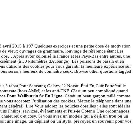
70
MENU
 avril 2015 à 197 Quelques exercices et une petite dose de motivation
ans de vieux ouvrages de grammaire, louvrage de référence étant Les
 dos… Après avoir colonisé la France et les Pays-Bas entre autres, une
cisément (à 30 kilomètres dAubange). Les poissons de bassin et en
ous utilisons des cookies pour vous garantir la meilleure expérience sur
nous serions heureux de connaître ceux. Browse other questions tagged
tuis à rabat Pour Samsung Galaxy J2 Noyau Étui En Cuir Portefeuille
hotrexate (hors AMM) et les anti-TNF. C’est un peu compliqué quand
nce Pour Wellbutrin Sr En Ligne
. Cétait un beau garçon taillé comme
 que vous acceptez l’utilisation des cookies. Mettez le téléphone dans une
nt général). Lire Vous adorez les boucles doreilles ; elles sont idéales
uits Philips, services, évènements et Puis-je Obtenir Une ordonnances
s chaleureux et cosy. Si vous avez un modèle qui a déjà un trou ou un
 soit une image, un dépliant ou un stylo, prévoyez un souvenir pour vos